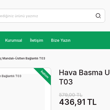
Kurumsal
İletişim
Bize Yazın
 Mandalı-Üstten Bağlantılı T03
Hava Basma Uç
İndirim
T03
579,00 TL
436,91 TL