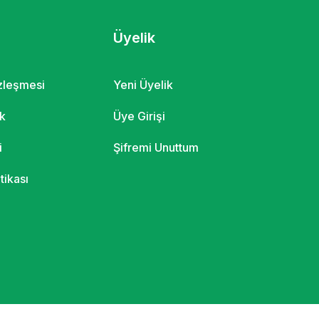
Üyelik
özleşmesi
Yeni Üyelik
ik
Üye Girişi
i
Şifremi Unuttum
itikası