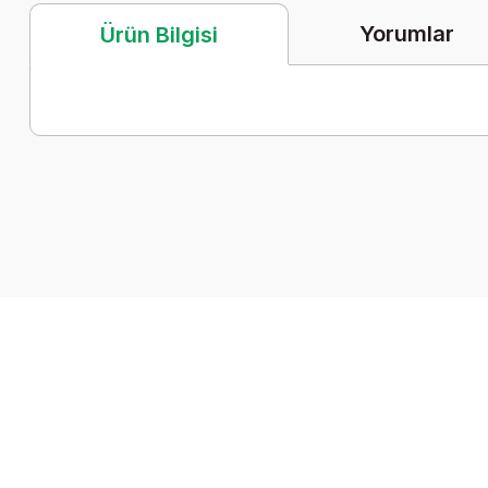
Yorumlar
Ürün Bilgisi
Bu ürünün fiyat bilgisi, resim, ürün açıklamalarında ve diğer k
Görüş ve önerileriniz için teşekkür ederiz.
Ürün resmi kalitesiz, bozuk veya görüntülenemiyor.
Ürün açıklamasında eksik bilgiler bulunuyor.
Ürün bilgilerinde hatalar bulunuyor.
Ürün fiyatı diğer sitelerden daha pahalı.
Bu ürüne benzer farklı alternatifler olmalı.