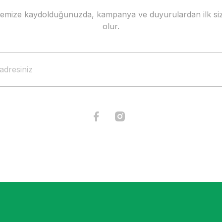
stemize kaydolduğunuzda, kampanya ve duyurulardan ilk siz
Gönder
olur.