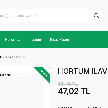
Kurumsal
İletişim
Bize Yazın
 KELEPÇESI FVE1
HORTUM ILAVE
İndirim
56,45 TL
47,02 TL
Kategori
MUHTELİ