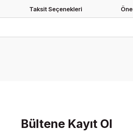
Taksit Seçenekleri
Öner
onularda yetersiz gördüğünüz noktaları öneri formunu kullanarak tarafımız
Bu ürüne ilk yorumu siz yapın!
Yorum Yaz
Bültene Kayıt Ol