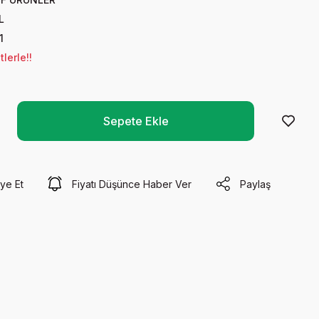
L
1
lerle!!
Sepete Ekle
ye Et
Fiyatı Düşünce Haber Ver
Paylaş