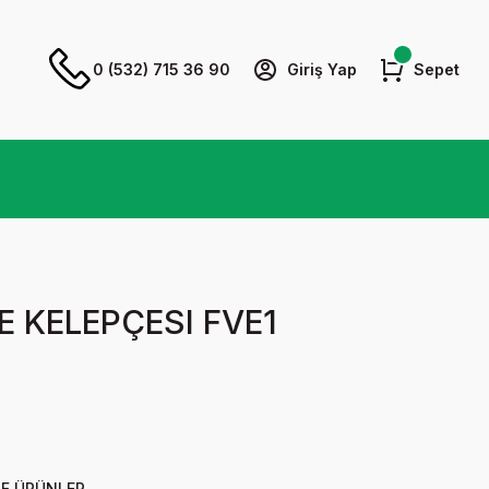
0 (532) 715 36 90
Giriş Yap
Sepet
 KELEPÇESI FVE1
F ÜRÜNLER