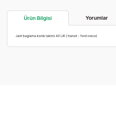
Yorumlar
Ürün Bilgisi
Jant baglama konik takimi 40 LIK ( transit - ford iveco)
Bu ürünün fiyat bilgisi, resim, ürün açıklamalarında ve diğer k
Görüş ve önerileriniz için teşekkür ederiz.
Ürün resmi kalitesiz, bozuk veya görüntülenemiyor.
Ürün açıklamasında eksik bilgiler bulunuyor.
Ürün bilgilerinde hatalar bulunuyor.
Ürün fiyatı diğer sitelerden daha pahalı.
Bu ürüne benzer farklı alternatifler olmalı.