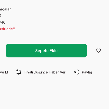
rçalar
S
S40
itlerle!!
Sepete Ekle
ye Et
Fiyatı Düşünce Haber Ver
Paylaş