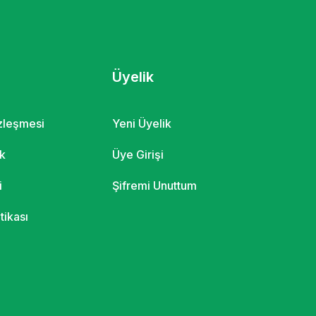
Üyelik
özleşmesi
Yeni Üyelik
ik
Üye Girişi
i
Şifremi Unuttum
itikası