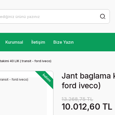
Kurumsal
İletişim
Bize Yazın
akimi 40 LIK ( transit - ford iveco)
Jant baglama k
İndirim
ford iveco)
13.268,75 TL
10.012,60 TL