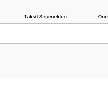
Taksit Seçenekleri
Öner
onularda yetersiz gördüğünüz noktaları öneri formunu kullanarak tarafımız
Bu ürüne ilk yorumu siz yapın!
Yorum Yaz