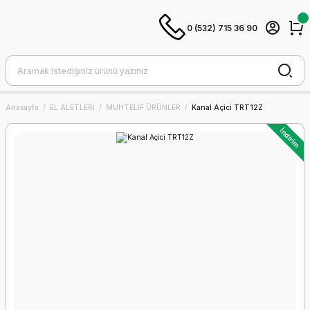
0 (532) 715 36 90
Anasayfa
EL ALETLERİ
MUHTELİF ÜRÜNLER
Kanal Açici TRT12Z
İndirim