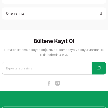
Bu ürüne ilk yorumu siz yapın!
Önerileriniz
Yorum Yaz
Bu ürünün fiyat bilgisi, resim, ürün açıklamalarında ve diğer
konularda yetersiz gördüğünüz noktaları öneri formunu
kullanarak tarafımıza iletebilirsiniz.
Görüş ve önerileriniz için teşekkür ederiz.
Bültene Kayıt Ol
E-bülten listemize kaydolduğunuzda, kampanya ve duyurulardan ilk
Ürün resmi kalitesiz, bozuk veya görüntülenemiyor.
sizin haberiniz olur.
Ürün açıklamasında eksik bilgiler bulunuyor.
Ürün bilgilerinde hatalar bulunuyor.
Ürün fiyatı diğer sitelerden daha pahalı.
Bu ürüne benzer farklı alternatifler olmalı.