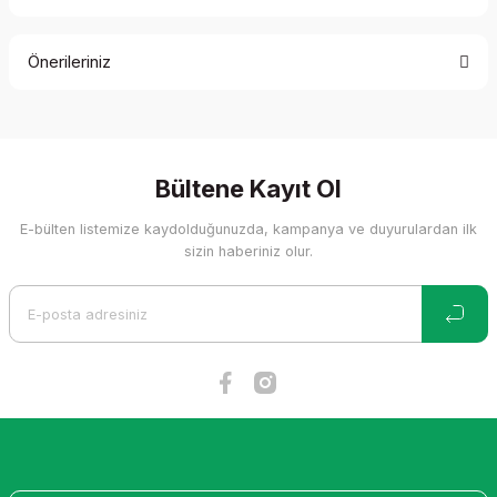
Bu ürüne ilk yorumu siz yapın!
Önerileriniz
Yorum Yaz
Bu ürünün fiyat bilgisi, resim, ürün açıklamalarında ve diğer
konularda yetersiz gördüğünüz noktaları öneri formunu
kullanarak tarafımıza iletebilirsiniz.
Görüş ve önerileriniz için teşekkür ederiz.
Bültene Kayıt Ol
E-bülten listemize kaydolduğunuzda, kampanya ve duyurulardan ilk
Ürün resmi kalitesiz, bozuk veya görüntülenemiyor.
sizin haberiniz olur.
Ürün açıklamasında eksik bilgiler bulunuyor.
Ürün bilgilerinde hatalar bulunuyor.
Ürün fiyatı diğer sitelerden daha pahalı.
Bu ürüne benzer farklı alternatifler olmalı.