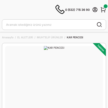
0 (532) 715 36 90
Anasayfa
EL ALETLERİ
MUHTELİF ÜRÜNLER
KAR PENCESI
İndirim