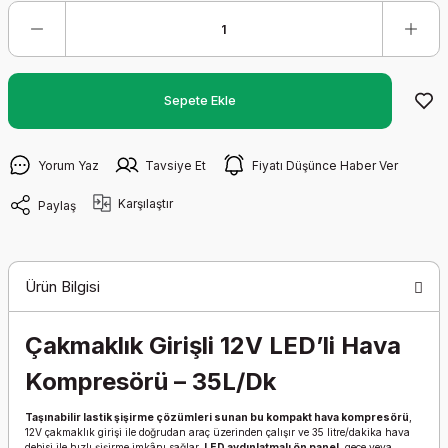
Sepete Ekle
Yorum Yaz
Tavsiye Et
Fiyatı Düşünce Haber Ver
Karşılaştır
Paylaş
Ürün Bilgisi
Çakmaklık Girişli 12V LED’li Hava
Kompresörü – 35L/Dk
Taşınabilir lastik şişirme çözümleri sunan bu kompakt hava kompresörü
,
12V çakmaklık girişi ile doğrudan araç üzerinden çalışır ve 35 litre/dakika hava
debisi ile hızlı şişirme imkânı sağlar.
LED aydınlatmalı ön panel
, gece veya