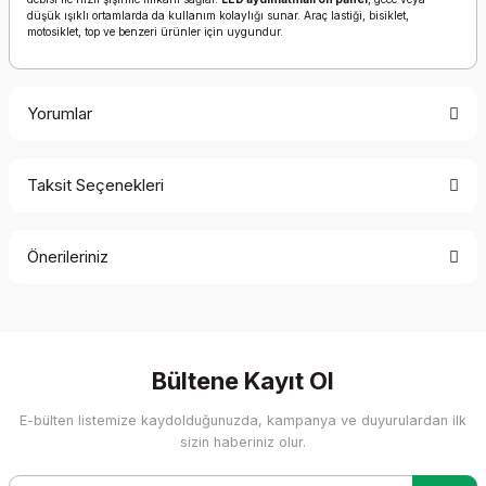
düşük ışıklı ortamlarda da kullanım kolaylığı sunar. Araç lastiği, bisiklet,
motosiklet, top ve benzeri ürünler için uygundur.
Yorumlar
Taksit Seçenekleri
Bu ürüne ilk yorumu siz yapın!
Önerileriniz
Yorum Yaz
Bu ürünün fiyat bilgisi, resim, ürün açıklamalarında ve diğer
konularda yetersiz gördüğünüz noktaları öneri formunu
kullanarak tarafımıza iletebilirsiniz.
Görüş ve önerileriniz için teşekkür ederiz.
Bültene Kayıt Ol
E-bülten listemize kaydolduğunuzda, kampanya ve duyurulardan ilk
Ürün resmi kalitesiz, bozuk veya görüntülenemiyor.
sizin haberiniz olur.
Ürün açıklamasında eksik bilgiler bulunuyor.