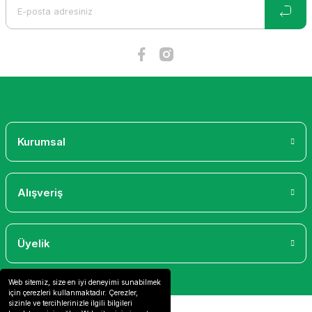
Ürün bilgilerinde hatalar bulunuyor.
Ürün fiyatı diğer sitelerden daha pahalı.
Bu ürüne benzer farklı alternatifler olmalı.
Gönder
Kurumsal
Alışveriş
Üyelik
Web sitemiz, size en iyi deneyimi sunabilmek
için çerezleri kullanmaktadır. Çerezler,
sizinle ve tercihlerinizle ilgili bilgileri