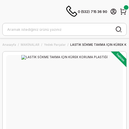
0 (532) 715 36 90
Anasayfa
MAKİNALAR
Yedek Parçalar
LASTİK SÖKME TAKMA IÇIN KÜREK K
İndirim