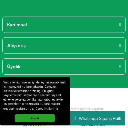
Gönder
Kurumsal
Alışveriş
Üyelik
Web sitemiz, size en iyi deneyimi sunabilmek
için çerezleri kullanmaktadır. Çerezler,
sizinle ve tercihlerinizle ilgili bilgileri
kaydetmemizi sağlar. Web sitemizi ziyaret
etmekle ve çerez politikamızı kabul etmekle,
bu çerezlerin cihazınızda kullanılmasını
2024 Copyright IdeaSoft - Tüm Hakları Saklıdır.
onaylamış olursunuz.
Çerez Kullanımı
Whatsapp Sipariş Hattı
Kapat
ideasoft
ile
e-