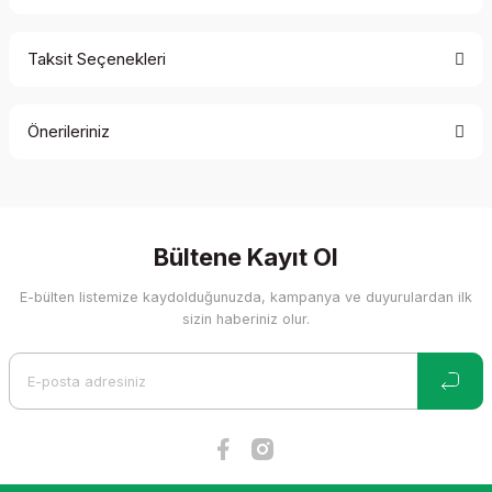
Taksit Seçenekleri
Bu ürüne ilk yorumu siz yapın!
Önerileriniz
Yorum Yaz
Bu ürünün fiyat bilgisi, resim, ürün açıklamalarında ve diğer
konularda yetersiz gördüğünüz noktaları öneri formunu
kullanarak tarafımıza iletebilirsiniz.
Görüş ve önerileriniz için teşekkür ederiz.
Bültene Kayıt Ol
E-bülten listemize kaydolduğunuzda, kampanya ve duyurulardan ilk
Ürün resmi kalitesiz, bozuk veya görüntülenemiyor.
sizin haberiniz olur.
Ürün açıklamasında eksik bilgiler bulunuyor.
Ürün bilgilerinde hatalar bulunuyor.
Ürün fiyatı diğer sitelerden daha pahalı.
Bu ürüne benzer farklı alternatifler olmalı.