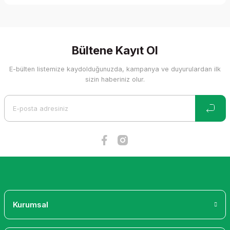
Bu ürünün fiyat bilgisi, resim, ürün açıklamalarında ve diğer
konularda yetersiz gördüğünüz noktaları öneri formunu
kullanarak tarafımıza iletebilirsiniz.
Görüş ve önerileriniz için teşekkür ederiz.
Bültene Kayıt Ol
E-bülten listemize kaydolduğunuzda, kampanya ve duyurulardan ilk
Ürün resmi kalitesiz, bozuk veya görüntülenemiyor.
sizin haberiniz olur.
Ürün açıklamasında eksik bilgiler bulunuyor.
Ürün bilgilerinde hatalar bulunuyor.
Ürün fiyatı diğer sitelerden daha pahalı.
Bu ürüne benzer farklı alternatifler olmalı.
Gönder
Kurumsal