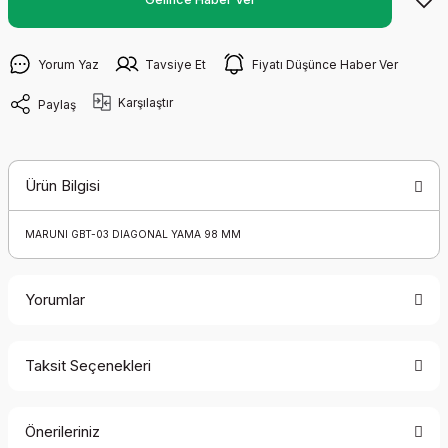
Yorum Yaz
Tavsiye Et
Fiyatı Düşünce Haber Ver
Karşılaştır
Paylaş
Ürün Bilgisi
MARUNI GBT-03 DIAGONAL YAMA 98 MM
Yorumlar
Taksit Seçenekleri
Bu ürüne ilk yorumu siz yapın!
Önerileriniz
Yorum Yaz