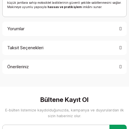
küçük jantlara sahip motosiklet lastiklerinin güvenli şekilde sabitlenmesini sağlar.
Makineye uyumlu yapısıyla
hassas ve pratik işlem
imkânı sunar.
Yorumlar
Taksit Seçenekleri
Bu ürüne ilk yorumu siz yapın!
Önerileriniz
Yorum Yaz
Bu ürünün fiyat bilgisi, resim, ürün açıklamalarında ve diğer
konularda yetersiz gördüğünüz noktaları öneri formunu
kullanarak tarafımıza iletebilirsiniz.
Görüş ve önerileriniz için teşekkür ederiz.
Bültene Kayıt Ol
E-bülten listemize kaydolduğunuzda, kampanya ve duyurulardan ilk
Ürün resmi kalitesiz, bozuk veya görüntülenemiyor.
sizin haberiniz olur.
Ürün açıklamasında eksik bilgiler bulunuyor.
Ürün bilgilerinde hatalar bulunuyor.