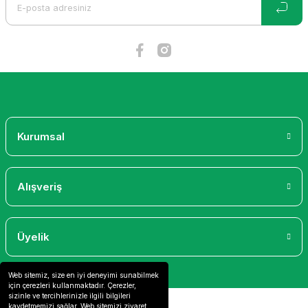
Ürün fiyatı diğer sitelerden daha pahalı.
Bu ürüne benzer farklı alternatifler olmalı.
Gönder
Kurumsal
Alışveriş
Üyelik
Web sitemiz, size en iyi deneyimi sunabilmek
için çerezleri kullanmaktadır. Çerezler,
sizinle ve tercihlerinizle ilgili bilgileri
kaydetmemizi sağlar. Web sitemizi ziyaret