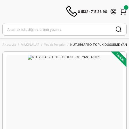
0 (532) 715 36 90
Anasayfa
MAKİNALAR
Yedek Parçalar
NUT256APRO TOPUK DUSURME YAN 
İndirim