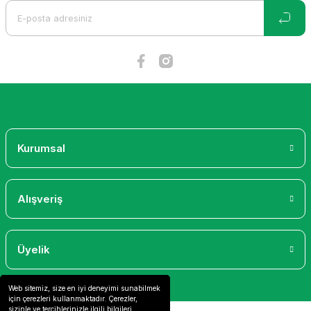
Ürün bilgilerinde hatalar bulunuyor.
Ürün fiyatı diğer sitelerden daha pahalı.
Bu ürüne benzer farklı alternatifler olmalı.
Gönder
Kurumsal
Alışveriş
Üyelik
Web sitemiz, size en iyi deneyimi sunabilmek
için çerezleri kullanmaktadır. Çerezler,
sizinle ve tercihlerinizle ilgili bilgileri