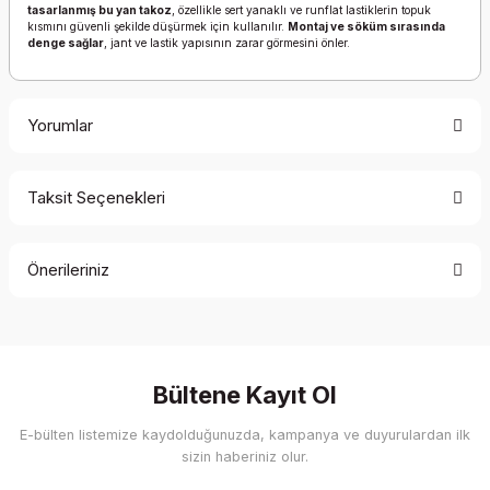
tasarlanmış bu yan takoz
, özellikle sert yanaklı ve runflat lastiklerin topuk
kısmını güvenli şekilde düşürmek için kullanılır.
Montaj ve söküm sırasında
denge sağlar
, jant ve lastik yapısının zarar görmesini önler.
Yorumlar
Taksit Seçenekleri
Bu ürüne ilk yorumu siz yapın!
Önerileriniz
Yorum Yaz
Bu ürünün fiyat bilgisi, resim, ürün açıklamalarında ve diğer
konularda yetersiz gördüğünüz noktaları öneri formunu
kullanarak tarafımıza iletebilirsiniz.
Görüş ve önerileriniz için teşekkür ederiz.
Bültene Kayıt Ol
E-bülten listemize kaydolduğunuzda, kampanya ve duyurulardan ilk
Ürün resmi kalitesiz, bozuk veya görüntülenemiyor.
sizin haberiniz olur.
Ürün açıklamasında eksik bilgiler bulunuyor.