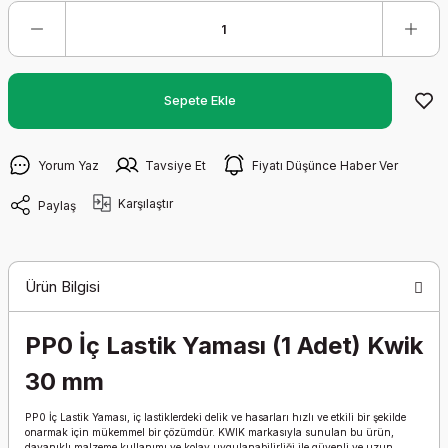
Sepete Ekle
Yorum Yaz
Tavsiye Et
Fiyatı Düşünce Haber Ver
Karşılaştır
Paylaş
Ürün Bilgisi
PP0 İç Lastik Yaması (1 Adet) Kwik
30 mm
PP0 İç Lastik Yaması, iç lastiklerdeki delik ve hasarları hızlı ve etkili bir şekilde
onarmak için mükemmel bir çözümdür. KWIK markasıyla sunulan bu ürün,
dayanıklı malzeme kullanımı ve kolay uygulanabilirliği ile güvenli ve uzun