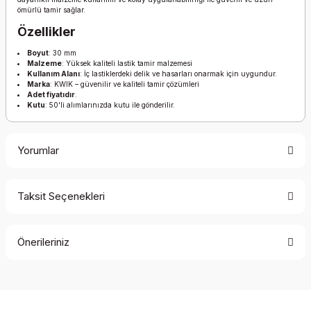
ömürlü tamir sağlar.
Özellikler
Boyut
: 30 mm
Malzeme
: Yüksek kaliteli lastik tamir malzemesi
Kullanım Alanı
: İç lastiklerdeki delik ve hasarları onarmak için uygundur.
Marka
: KWIK – güvenilir ve kaliteli tamir çözümleri
Adet fiyatıdır
.
Kutu
: 50'li alımlarınızda kutu ile gönderilir.
Yorumlar
Taksit Seçenekleri
Bu ürüne ilk yorumu siz yapın!
Önerileriniz
Yorum Yaz
Bu ürünün fiyat bilgisi, resim, ürün açıklamalarında ve diğer
konularda yetersiz gördüğünüz noktaları öneri formunu
kullanarak tarafımıza iletebilirsiniz.