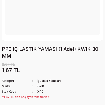
PP0 IÇ LASTIK YAMASI (1 Adet) KWIK 30
MM
2,07 TL
1,67 TL
Kategori
İç Lastik Yamaları
Marka
KWIK
Stok Kodu
GIP0
*1,67 TL den başlayan taksitlerle!!