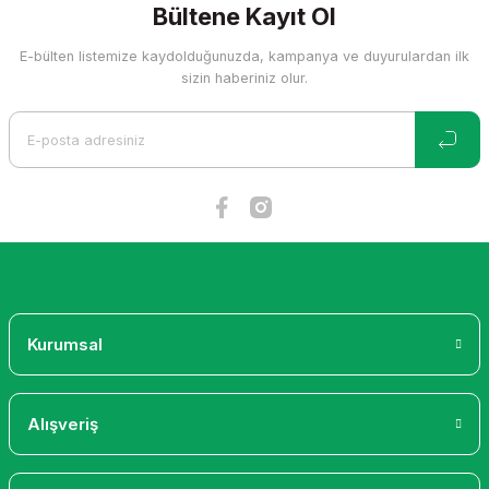
Görüş ve önerileriniz için teşekkür ederiz.
Bültene Kayıt Ol
E-bülten listemize kaydolduğunuzda, kampanya ve duyurulardan ilk
Ürün resmi kalitesiz, bozuk veya görüntülenemiyor.
sizin haberiniz olur.
Ürün açıklamasında eksik bilgiler bulunuyor.
Ürün bilgilerinde hatalar bulunuyor.
Ürün fiyatı diğer sitelerden daha pahalı.
Bu ürüne benzer farklı alternatifler olmalı.
Gönder
Kurumsal
Alışveriş