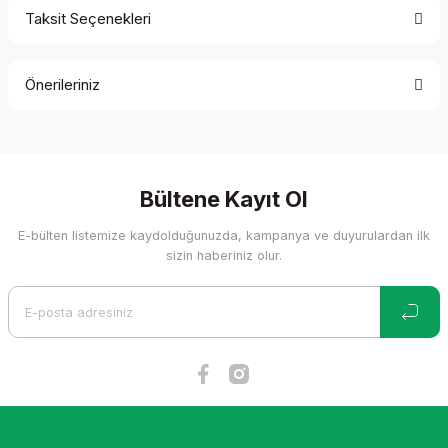
Taksit Seçenekleri
Bu ürüne ilk yorumu siz yapın!
Önerileriniz
Yorum Yaz
Bu ürünün fiyat bilgisi, resim, ürün açıklamalarında ve diğer
konularda yetersiz gördüğünüz noktaları öneri formunu
kullanarak tarafımıza iletebilirsiniz.
Görüş ve önerileriniz için teşekkür ederiz.
Bültene Kayıt Ol
E-bülten listemize kaydolduğunuzda, kampanya ve duyurulardan ilk
Ürün resmi kalitesiz, bozuk veya görüntülenemiyor.
sizin haberiniz olur.
Ürün açıklamasında eksik bilgiler bulunuyor.
Ürün bilgilerinde hatalar bulunuyor.
Ürün fiyatı diğer sitelerden daha pahalı.
Bu ürüne benzer farklı alternatifler olmalı.