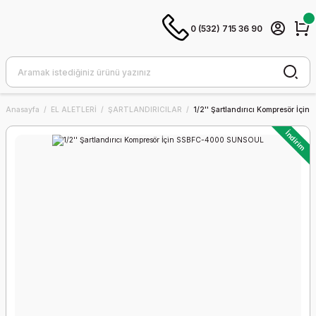
0 (532) 715 36 90
Anasayfa
EL ALETLERİ
ŞARTLANDIRICILAR
1/2'' Şartlandırıcı Kompresör İç
İndirim