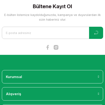
kullanarak tarafımıza iletebilirsiniz.
Görüş ve önerileriniz için teşekkür ederiz.
Bültene Kayıt Ol
E-bülten listemize kaydolduğunuzda, kampanya ve duyurulardan ilk
Ürün resmi kalitesiz, bozuk veya görüntülenemiyor.
sizin haberiniz olur.
Ürün açıklamasında eksik bilgiler bulunuyor.
Ürün bilgilerinde hatalar bulunuyor.
Ürün fiyatı diğer sitelerden daha pahalı.
Bu ürüne benzer farklı alternatifler olmalı.
Gönder
Kurumsal
Alışveriş