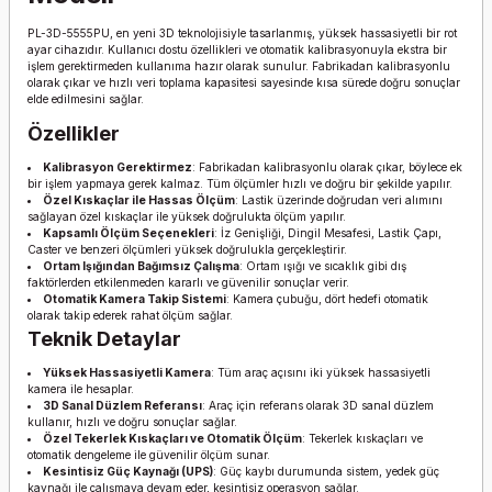
PL-3D-5555PU, en yeni 3D teknolojisiyle tasarlanmış, yüksek hassasiyetli bir rot
ayar cihazıdır. Kullanıcı dostu özellikleri ve otomatik kalibrasyonuyla ekstra bir
işlem gerektirmeden kullanıma hazır olarak sunulur. Fabrikadan kalibrasyonlu
olarak çıkar ve hızlı veri toplama kapasitesi sayesinde kısa sürede doğru sonuçlar
elde edilmesini sağlar.
Özellikler
Kalibrasyon Gerektirmez
: Fabrikadan kalibrasyonlu olarak çıkar, böylece ek
bir işlem yapmaya gerek kalmaz. Tüm ölçümler hızlı ve doğru bir şekilde yapılır.
Özel Kıskaçlar ile Hassas Ölçüm
: Lastik üzerinde doğrudan veri alımını
sağlayan özel kıskaçlar ile yüksek doğrulukta ölçüm yapılır.
Kapsamlı Ölçüm Seçenekleri
: İz Genişliği, Dingil Mesafesi, Lastik Çapı,
Caster ve benzeri ölçümleri yüksek doğrulukla gerçekleştirir.
Ortam Işığından Bağımsız Çalışma
: Ortam ışığı ve sıcaklık gibi dış
faktörlerden etkilenmeden kararlı ve güvenilir sonuçlar verir.
Otomatik Kamera Takip Sistemi
: Kamera çubuğu, dört hedefi otomatik
olarak takip ederek rahat ölçüm sağlar.
Teknik Detaylar
Yüksek Hassasiyetli Kamera
: Tüm araç açısını iki yüksek hassasiyetli
kamera ile hesaplar.
3D Sanal Düzlem Referansı
: Araç için referans olarak 3D sanal düzlem
kullanır, hızlı ve doğru sonuçlar sağlar.
Özel Tekerlek Kıskaçları ve Otomatik Ölçüm
: Tekerlek kıskaçları ve
otomatik dengeleme ile güvenilir ölçüm sunar.
Kesintisiz Güç Kaynağı (UPS)
: Güç kaybı durumunda sistem, yedek güç
kaynağı ile çalışmaya devam eder, kesintisiz operasyon sağlar.