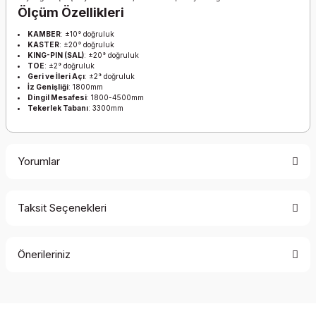
Ölçüm Özellikleri
KAMBER
: ±10° doğruluk
KASTER
: ±20° doğruluk
KING-PIN (SAL)
: ±20° doğruluk
TOE
: ±2° doğruluk
Geri ve İleri Açı
: ±2° doğruluk
İz Genişliği
: 1800mm
Dingil Mesafesi
: 1800-4500mm
Tekerlek Tabanı
: 3300mm
Yorumlar
Taksit Seçenekleri
Bu ürüne ilk yorumu siz yapın!
Önerileriniz
Yorum Yaz
Bu ürünün fiyat bilgisi, resim, ürün açıklamalarında ve diğer
konularda yetersiz gördüğünüz noktaları öneri formunu