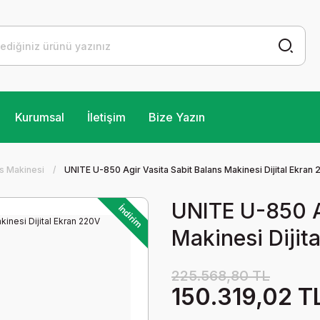
Kurumsal
İletişim
Bize Yazın
ns Makinesi
UNITE U-850 Agir Vasita Sabit Balans Makinesi Dijital Ekran
UNITE U-850 A
İndirim
Makinesi Dijit
225.568,80 TL
150.319,02 T