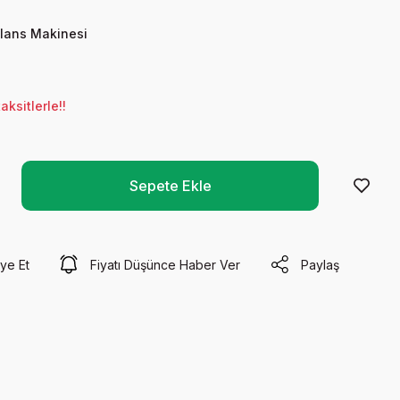
Balans Makinesi
ksitlerle!!
Sepete Ekle
ye Et
Fiyatı Düşünce Haber Ver
Paylaş