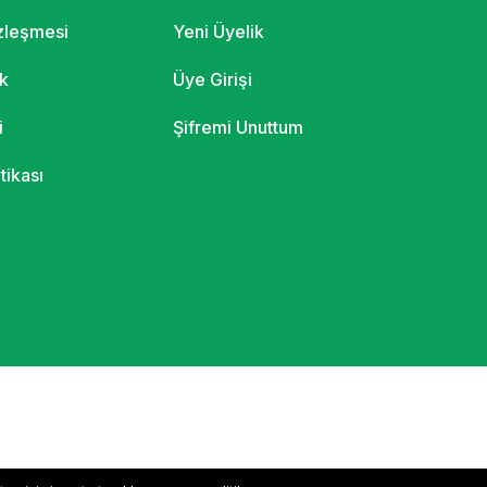
özleşmesi
Yeni Üyelik
ik
Üye Girişi
i
Şifremi Unuttum
itikası