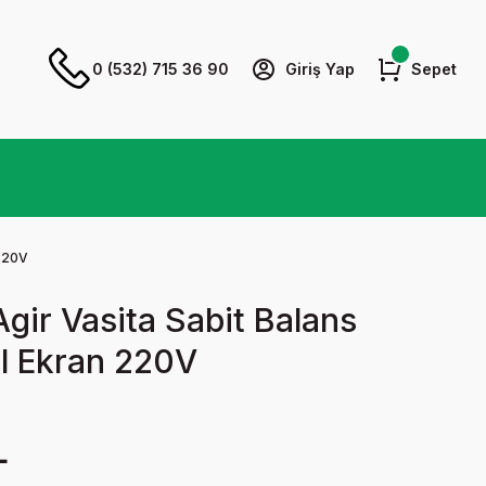
0 (532) 715 36 90
Giriş Yap
Sepet
 220V
gir Vasita Sabit Balans
al Ekran 220V
L