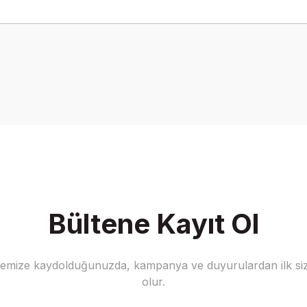
onularda yetersiz gördüğünüz noktaları öneri formunu kullanarak tarafımız
Bu ürüne ilk yorumu siz yapın!
Yorum Yaz
Bültene Kayıt Ol
stemize kaydolduğunuzda, kampanya ve duyurulardan ilk siz
Gönder
olur.