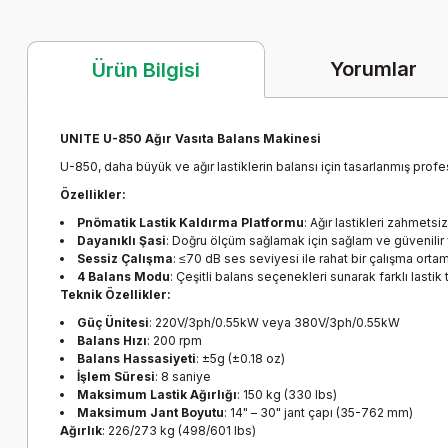
Yorumlar
Ürün Bilgisi
UNITE U-850 Ağır Vasıta Balans Makinesi
U-850, daha büyük ve ağır lastiklerin balansı için tasarlanmış profe
Özellikler:
Pnömatik Lastik Kaldırma Platformu
: Ağır lastikleri zahmetsi
Dayanıklı Şasi
: Doğru ölçüm sağlamak için sağlam ve güvenilir 
Sessiz Çalışma
: ≤70 dB ses seviyesi ile rahat bir çalışma ortam
4 Balans Modu
: Çeşitli balans seçenekleri sunarak farklı lastik 
Teknik Özellikler:
Güç Ünitesi
: 220V/3ph/0.55kW veya 380V/3ph/0.55kW
Balans Hızı
: 200 rpm
Balans Hassasiyeti
: ±5g (±0.18 oz)
İşlem Süresi
: 8 saniye
Maksimum Lastik Ağırlığı
: 150 kg (330 lbs)
Maksimum Jant Boyutu
: 14" – 30" jant çapı (35-762 mm)
Ağırlık
: 226/273 kg (498/601 lbs)