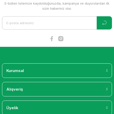
E-bülten listemize kaydolduğunuzda, kampanya ve duyurulardan ilk
Lastikler
ASTİKLERİ
iğer Ürünler
sizin haberiniz olur.
r
KLERİ
amalar
I
rı
KLERİ
Makinesi Tornalı 10-24
ent
İKLERİ
Makinesi
r
kleri
i
esi
Kurumsal
Alışveriş
Üyelik