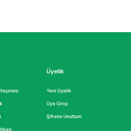
Üyelik
özleşmesi
Yeni Üyelik
ik
Üye Girişi
i
Şifremi Unuttum
itikası