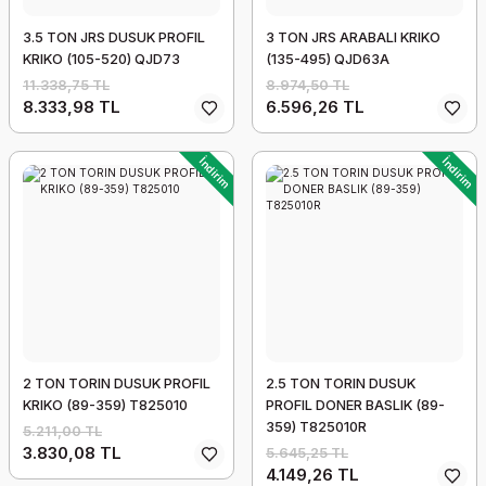
3.5 TON JRS DUSUK PROFIL
3 TON JRS ARABALI KRIKO
KRIKO (105-520) QJD73
(135-495) QJD63A
11.338,75 TL
8.974,50 TL
8.333,98 TL
6.596,26 TL
İndirim
İndirim
2 TON TORIN DUSUK PROFIL
2.5 TON TORIN DUSUK
KRIKO (89-359) T825010
PROFIL DONER BASLIK (89-
359) T825010R
5.211,00 TL
3.830,08 TL
5.645,25 TL
4.149,26 TL