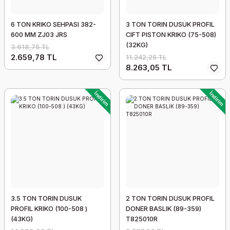
6 TON KRIKO SEHPASI 382-
3 TON TORIN DUSUK PROFIL
600 MM ZJ03 JRS
CIFT PISTON KRIKO (75-508)
(32KG)
3.618,75 TL
2.659,78 TL
11.242,25 TL
8.263,05 TL
İndirim
İndirim
3.5 TON TORIN DUSUK
2 TON TORIN DUSUK PROFIL
PROFIL KRIKO (100-508 )
DONER BASLIK (89-359)
(43KG)
T825010R