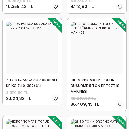
14.089,00 TL
5.597,00 TL
10.355,42 TL
4.113,80 TL
İndirim
İndirim
2 TON PASSCA SUV ARABALI
HIDROPNÖMATIK TOPUK
KRIKO (140-387) 614
DÜSÜRME 5 TON BRT07T IS
MAKINESI
3.570,50 TL
2.624,32 TL
48.249,99 TL
36.409,45 TL
İndirim
İndirim