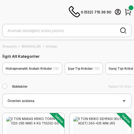
0 (532) 715 36 90
Anasayfa
MAKİNALAR
Krikolar
İlgili Alt Kategoriler
Hidropnomatik Arabalı Krikolar
(18)
Şişe Tip Krikolar
(18)
Garaj Tipi Krikol
Stoktakiler
Toplam 54 ürün
İndirim
İndirim