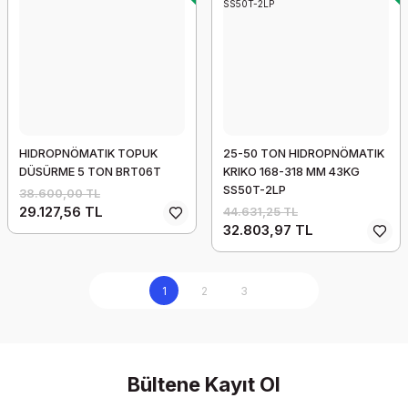
HIDROPNÖMATIK TOPUK
25-50 TON HIDROPNÖMATIK
DÜSÜRME 5 TON BRT06T
KRIKO 168-318 MM 43KG
SS50T-2LP
38.600,00 TL
29.127,56 TL
44.631,25 TL
32.803,97 TL
1
2
3
Bültene Kayıt Ol