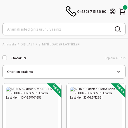
0 (532) 715 36 90
Anasayfa
DIŞ LASTİK
MİNİ LOADER LASTİKLERİ
Stoktakiler
Toplam 4 ürün
İndirim
İndirim