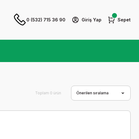
0 (532) 715 36 90
Giriş Yap
Sepet
Toplam 0 ürün