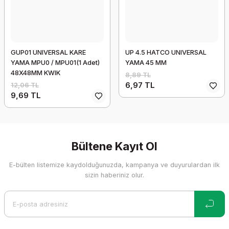
GUP01 UNIVERSAL KARE
UP 4.5 HATCO UNIVERSAL
YAMA MPU0 / MPU01(1 Adet)
YAMA 45 MM
48X48MM KWIK
8,89 TL
6,97 TL
12,06 TL
9,69 TL
Bültene Kayıt Ol
E-bülten listemize kaydolduğunuzda, kampanya ve duyurulardan ilk
sizin haberiniz olur.