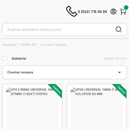
0 (532) 715 36 90
Anasayfa
YAMALAR
Universal Yamalar
Stoktakiler
Toplam 24 ürün
İndirim
İndirim