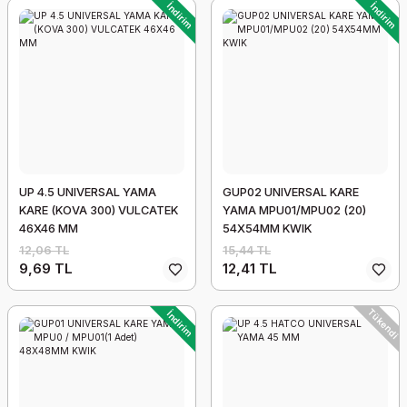
İndirim
İndirim
UP 4.5 UNIVERSAL YAMA
GUP02 UNIVERSAL KARE
KARE (KOVA 300) VULCATEK
YAMA MPU01/MPU02 (20)
46X46 MM
54X54MM KWIK
12,06 TL
15,44 TL
9,69 TL
12,41 TL
Tükendi
İndirim