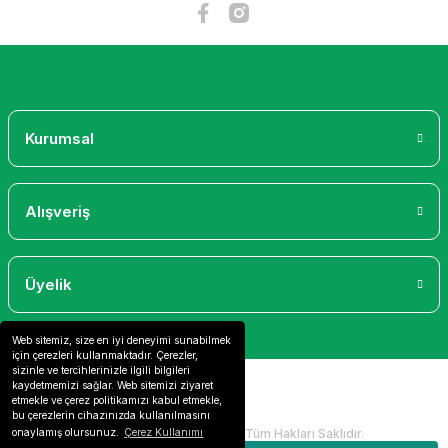
Kurumsal
Alışveriş
Üyelik
Web sitemiz, size en iyi deneyimi sunabilmek
için çerezleri kullanmaktadır. Çerezler,
sizinle ve tercihlerinizle ilgili bilgileri
kaydetmemizi sağlar. Web sitemizi ziyaret
etmekle ve çerez politikamızı kabul etmekle,
bu çerezlerin cihazınızda kullanılmasını
2024 Copyright IdeaSoft - Tüm Hakları Saklıdır.
onaylamış olursunuz.
Çerez Kullanımı