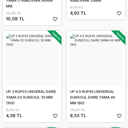
YAMA (1 Adet) KWIK 46X46
Adet) KWIK 35MM
MM
6,13 TL
4,92 TL
12,55 TL
10,08 TL
İndirim
İndirim
UP 3 RUP03 UNIVERAL DAIRE
UP 4.5 RUP45 UNIVERSAL
YAMA 03 SUNSOUL 35 MM
SUNSOUL DAIRE YAMA 46
(100)
MM (80)
5,45 TL
10,61 TL
4,38 TL
8,53 TL