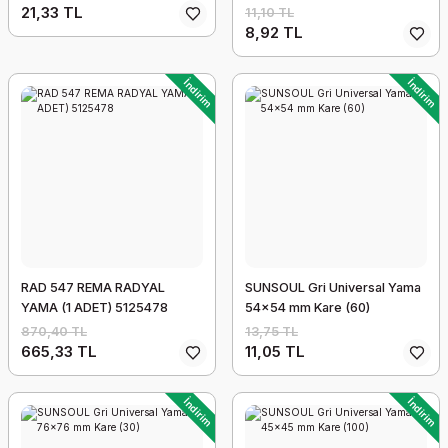
21,33 TL
11,10 TL
8,92 TL
İndirim
İndirim
RAD 547 REMA RADYAL
SUNSOUL Gri Universal Yama
YAMA (1 ADET) 5125478
54x54 mm Kare (60)
870,40 TL
13,75 TL
665,33 TL
11,05 TL
İndirim
İndirim