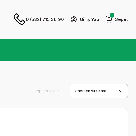
0 (532) 715 36 90
Giriş Yap
Sepet
Toplam 0 ürün