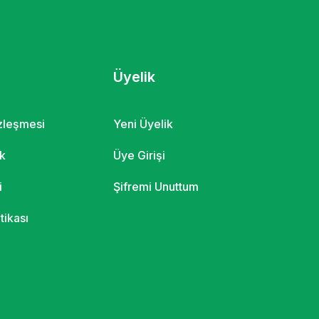
Üyelik
özleşmesi
Yeni Üyelik
ik
Üye Girişi
i
Şifremi Unuttum
itikası