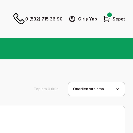
0 (532) 715 36 90
Giriş Yap
Sepet
Toplam 0 ürün