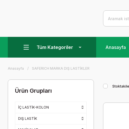
Tüm Kategoriler
Anasayfa
Anasayfa
SAFERICH MARKA DIŞ LASTİKLER
Stoktakile
Ürün Grupları
İÇ LASTİK-KOLON
DIŞ LASTİK