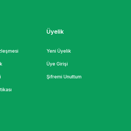
Üyelik
özleşmesi
Yeni Üyelik
ik
Üye Girişi
i
Şifremi Unuttum
itikası