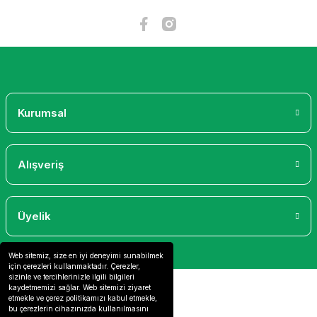
Kurumsal
Alışveriş
Üyelik
Web sitemiz, size en iyi deneyimi sunabilmek
için çerezleri kullanmaktadır. Çerezler,
sizinle ve tercihlerinizle ilgili bilgileri
kaydetmemizi sağlar. Web sitemizi ziyaret
etmekle ve çerez politikamızı kabul etmekle,
bu çerezlerin cihazınızda kullanılmasını