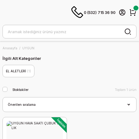
0 (532) 715 36 90
Anasayfa
UYGUN
İlgili Alt Kategoriler
EL ALETLERİ
(1)
Stoktakiler
Toplam 1 ürün
İndirim